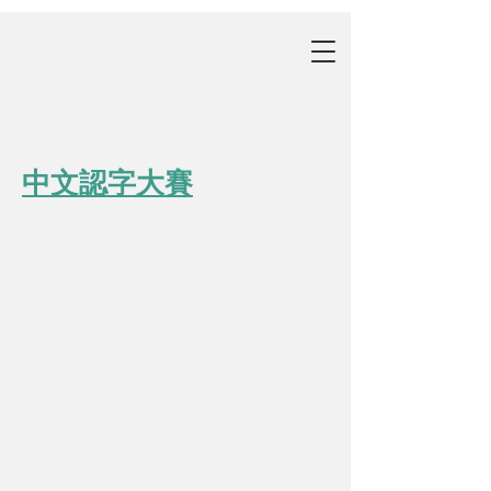
中
文認字
大
賽