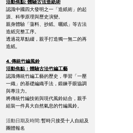
活動焦點: 體驗古法造紙術
認識中國四大發明之一「造紙術」的起
源、科學原理與歷史演變。
親身體驗「蕩料、抄紙、曬紙」等古法
造紙完整工序。
透過花草點綴，親手打造獨一無二的再
造紙。
4. 傳統竹編風鈴
活動焦點：體驗古法竹編工藝
認識傳統竹編工藝的歷史，學習「一壓
一織」的基礎編織手法，鍛鍊手眼協調
與專注力。
將傳統竹編技術與現代風鈴結合，親手
組裝一件具大自然氣息的竹編風鈴。
活動日期及時間:
暫時只接受十人自組及
團體報名