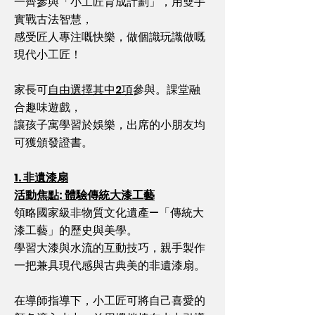
一齊參與「小工匠育成計劃」，
用雙手
實戰古法智慧，
感受匠人專注嘅快樂，
做個識玩識做嘅
現代小工匠！
家長可
自由選擇其中2項
參與。課堂融
合趣味遊戲，
讓孩子寓學習於娛樂，出席的小朋友均
可獲頒發證書。
1. 非遺漆扇
活動焦點: 體驗傳統大漆工藝
領略國家級非物質文化遺產—「傳統大
漆工藝」的歷史與美學。
學習大漆與水流的互動技巧，親手製作
一把兼具現代感與古典美的非遺漆扇。
在導師指導下，
小工匠
可將自己喜愛的