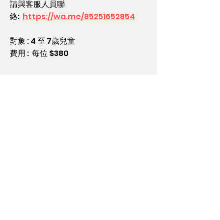
請與客服人員聯
絡
:
https://wa.me/85251652854
對象 : 4 至 7歲兒童
費用 : 每位 $380
報名方式 :
可與客服聯絡預約活動日期及時間
​歡迎團體報名
了解更多
上課須知
繳費安排
費用須全數繳付，已繳交之費用均不設退