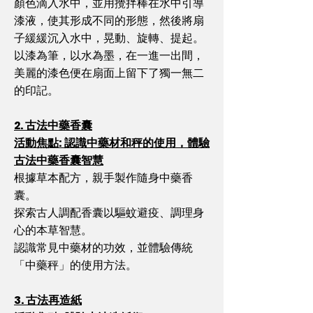
顏色滴入水中，並用攪拌棒在水中引導
漆液，使其形成不同的形態，然後將扇
子緩緩沉入水中，晃動、旋轉、提起。
以漆為筆，以水為墨，在一進一出間，
美麗的漆色便在扇面上留下了獨一無二
的印記。
2. 古法中藥香囊
活動焦點: 認識中藥材和秤的使用，
體驗
古法中藥香囊智慧
根據草本配方，親手製作隨身中藥香
囊。
探索古人調配香囊以驅蚊避疫、調理身
心的本草智慧。
認識常見中藥材的功效，並體驗傳統
「中藥秤」的使用方法。
3. 古法再造紙