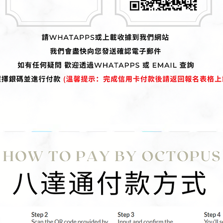
$380
$700
$1,400