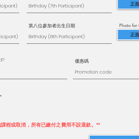
正面
第八位參加者出生日期
Photo for 
正面
優惠碼
*
他課程或取消，所有已繳付之費用不設退款。**