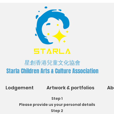
星創香港兒童文化協會
Starla Children Arts & Culture Association
Lodgement
Artwork & portfolios
Ab
Step 1
Please provide us your personal details
Step 2